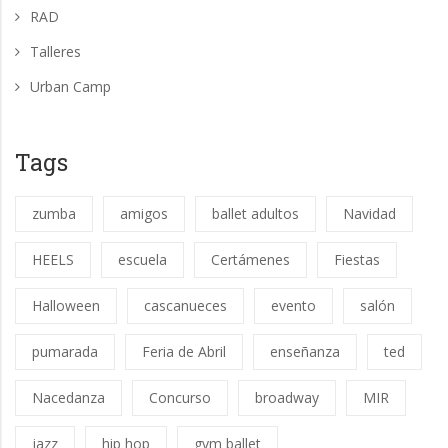
RAD
Talleres
Urban Camp
Tags
zumba
amigos
ballet adultos
Navidad
HEELS
escuela
Certámenes
Fiestas
Halloween
cascanueces
evento
salón
pumarada
Feria de Abril
enseñanza
ted
Nacedanza
Concurso
broadway
MIR
jazz
hip hop
gym ballet