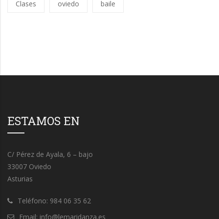
Clases
oviedo
baile
ESTAMOS EN
C/ Pérez de Ayala, 6 – bajo
33007 Oviedo
Asturias
Teléfono: 984 06 35 62
Email: info@lemaridanza.es