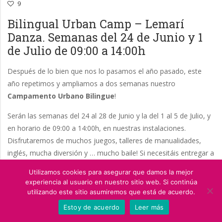
9
Bilingual Urban Camp – Lemarí
Danza. Semanas del 24 de Junio y 1
de Julio de 09:00 a 14:00h
Después de lo bien que nos lo pasamos el año pasado, este
año repetimos y ampliamos a dos semanas nuestro
Campamento Urbano Bilingue
!
Serán las semanas del 24 al 28 de Junio y la del 1 al 5 de Julio, y
en horario de 09:00 a 14:00h, en nuestras instalaciones.
Disfrutaremos de muchos juegos, talleres de manualidades,
inglés, mucha diversión y … mucho baile! Si necesitáis entregar a
vuestro peque antes de las 09:00 , avísanos y nos adaptaremos.
Utilizamos cookies para asegurar que damos la mejor
experiencia al usuario en nuestro sitio web. Si continúa
Hemos enfocado estas semanas para las edades entre 4 y 12
utilizando este sitio asumiremos que está de acuerdo.
años. Hay descuentos para alumnos de la academia y para
Estoy de acuerdo
Leer más
aquellas matrículas que se realicen antes del día 12 de Junio!
Las