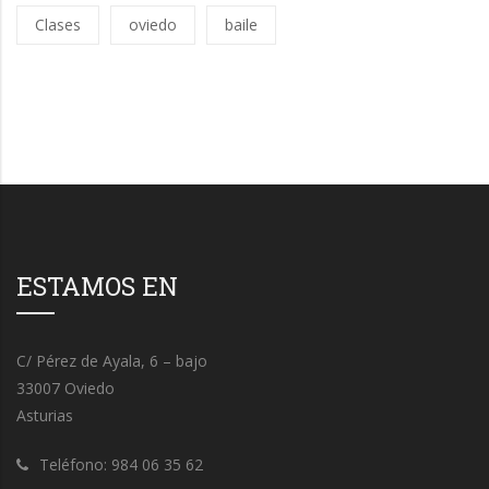
Clases
oviedo
baile
ESTAMOS EN
C/ Pérez de Ayala, 6 – bajo
33007 Oviedo
Asturias
Teléfono: 984 06 35 62