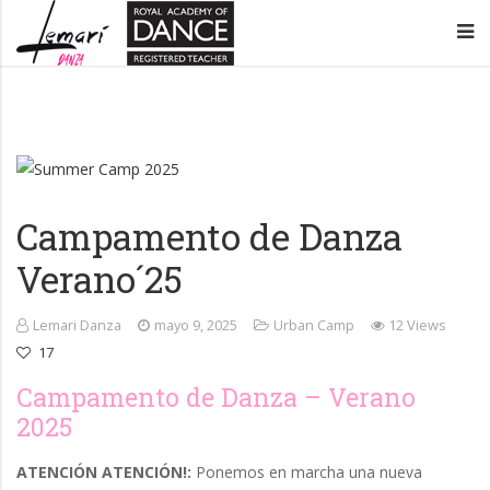
Lemarí
Academia
Danza
de
–
baile
Campamento de Danza
Oviedo
en
Verano´25
Oviedo
Lemari Danza
mayo 9, 2025
Urban Camp
12 Views
17
Campamento de Danza – Verano
2025
ATENCIÓN ATENCIÓN!:
Ponemos en marcha una nueva