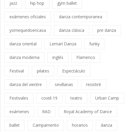
jazz
hip hop
gym ballet
exámenes oficiales
danza contemporanea
yomequedoencasa
danza clásica
pre danza
danza oriental
Lemarí Danza
funky
danza moderna
inglés
Flamenco
Festival
pilates
Espectáculo
danza del vientre
sevillanas
resistiré
Festivales
covid-19
teatro
Urban Camp
exámenes
RAD
Royal Academy of Dance
ballet
Campamento
horarios
danza