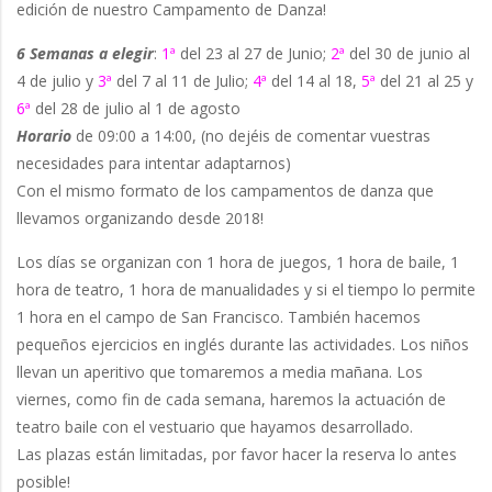
edición de nuestro Campamento de Danza!
6 Semanas a elegir
:
1ª
del 23 al 27 de Junio;
2ª
del 30 de junio al
4 de julio y
3ª
del 7 al 11 de Julio;
4ª
del 14 al 18,
5ª
del 21 al 25 y
6ª
del 28 de julio al 1 de agosto
Horario
de 09:00 a 14:00, (no dejéis de comentar vuestras
necesidades para intentar adaptarnos)
Con el mismo formato de los campamentos de danza que
llevamos organizando desde 2018!
Los días se organizan con 1 hora de juegos, 1 hora de baile, 1
hora de teatro, 1 hora de manualidades y si el tiempo lo permite
1 hora en el campo de San Francisco. También hacemos
pequeños ejercicios en inglés durante las actividades. Los niños
llevan un aperitivo que tomaremos a media mañana. Los
viernes, como fin de cada semana, haremos la actuación de
teatro baile con el vestuario que hayamos desarrollado.
Las plazas están limitadas, por favor hacer la reserva lo antes
posible!