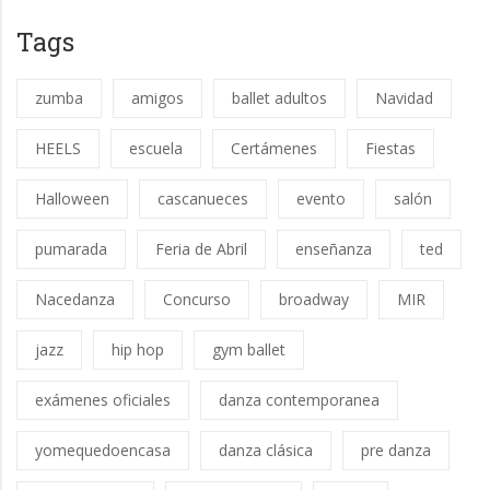
Tags
zumba
amigos
ballet adultos
Navidad
HEELS
escuela
Certámenes
Fiestas
Halloween
cascanueces
evento
salón
pumarada
Feria de Abril
enseñanza
ted
Nacedanza
Concurso
broadway
MIR
jazz
hip hop
gym ballet
exámenes oficiales
danza contemporanea
yomequedoencasa
danza clásica
pre danza