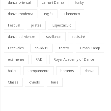
danza oriental
Lemarí Danza
funky
danza moderna
inglés
Flamenco
Festival
pilates
Espectáculo
danza del vientre
sevillanas
resistiré
Festivales
covid-19
teatro
Urban Camp
exámenes
RAD
Royal Academy of Dance
ballet
Campamento
horarios
danza
Clases
oviedo
baile