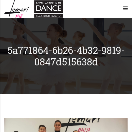
Lemarí
Academia
Danza
de
–
baile
5a771864-6b26-4b32-9819-
0847d515638d
Oviedo
en
Oviedo