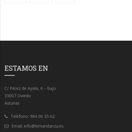
ESTAMOS EN
C/ Pérez de Ayala, 6 – bajo
33007 Oviedo
Asturias
Teléfono: 984 06 35 62
Email: info@lemaridanza.es