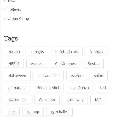
RAD
Talleres
Urban Camp
Tags
zumba
amigos
ballet adultos
Navidad
HEELS
escuela
Certámenes
Fiestas
Halloween
cascanueces
evento
salón
pumarada
Feria de Abril
enseñanza
ted
Nacedanza
Concurso
broadway
MIR
jazz
hip hop
gym ballet