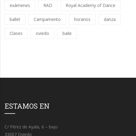
exámenes
RAD
Royal Academy of Dance
ballet
Campamento
horarios
danza
Clases
oviedo
baile
ESTAMOS EN
C/ Pérez de Ayala, 6 – bajo
33007 Oviedo