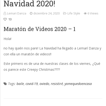
Navidad 2020!
Lemari Danza
diciembre 24, 2020
Life Style
6 Views
13
Maratón de Videos 2020 – 1
Hola!
no hay quién nos pare! La Navidad ha llegado a Lemarí Danza y
con ella un maratón de videos!!
Este primero es de una de nuestras clases de los viernes, ¿Qué
os parece este Creepy Christmas????
Tags:
baile
,
covid-19
,
oviedo
,
resistiré
,
yomequedoencasa