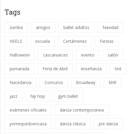
Tags
zumba
amigos
ballet adultos
Navidad
HEELS
escuela
Certámenes
Fiestas
Halloween
cascanueces
evento
salón
pumarada
Feria de Abril
enseñanza
ted
Nacedanza
Concurso
broadway
MIR
jazz
hip hop
gym ballet
exámenes oficiales
danza contemporanea
yomequedoencasa
danza clásica
pre danza