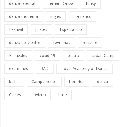
danza oriental
Lemarí Danza
funky
danza moderna
inglés
Flamenco
Festival
pilates
Espectáculo
danza del vientre
sevillanas
resistiré
Festivales
covid-19
teatro
Urban Camp
exámenes
RAD
Royal Academy of Dance
ballet
Campamento
horarios
danza
Clases
oviedo
baile