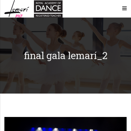
Lemarí
Academia
Danza
de
–
baile
final gala lemarí_2
Oviedo
en
Oviedo