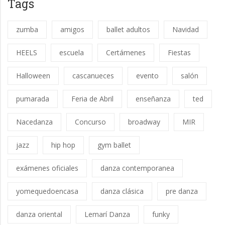
Tags
zumba
amigos
ballet adultos
Navidad
HEELS
escuela
Certámenes
Fiestas
Halloween
cascanueces
evento
salón
pumarada
Feria de Abril
enseñanza
ted
Nacedanza
Concurso
broadway
MIR
jazz
hip hop
gym ballet
exámenes oficiales
danza contemporanea
yomequedoencasa
danza clásica
pre danza
danza oriental
Lemarí Danza
funky