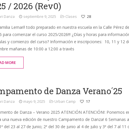
5 / 2026 (Rev0)
ri Danza
septiembre 9, 2025
Clases
28
familia Lemarí! todo preparado en nuestra escuela en la Calle Pérez d
 6 para comenzar el curso 2025/2026!!! ¿Días y horas para informació
ulas y comienzo del curso? Información e inscripciones: 10, 11 y 12 d
mbre mañanas de 10:00 a 12:00 a través
AD MORE
mpamento de Danza Verano´25
ri Danza
mayo 9, 2025
Urban Camp
17
mento de Danza – Verano 2025 ATENCIÓN ATENCIÓN!: Ponemos e
 una nueva edición de nuestro Campamento de Danza! 6 Semanas 
 1ª del 23 al 27 de Junio; 2ª del 30 de junio al 4 de julio y 3ª del 7 al 11 