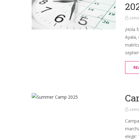
202
Lema
¡Hola 
Ayala,
matríc
septie
RE
Ca
Lema
Campa
marcha
elegir: