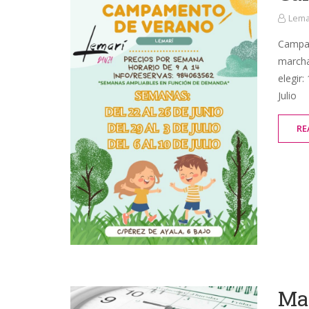
Lema
Campa
marcha
elegir:
Julio
RE
Mat